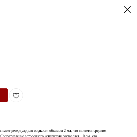
 имеет резервуар для жидкости объемом 2 мл, что является средним
 Сопротивление встроенного испарителя составляет 1.0 ом, что