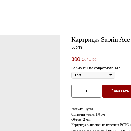
Картридж Suorin Ace
Suorin
300
р.
/
1 pc
Варианты по сопротивлению:
Заказать
Затяжка: Тугая
Сопротивление: 1.0 ом
Объем: 2 мл.
Картридж выполнен из пластика PCTG и
показателем среди подобных устройств.