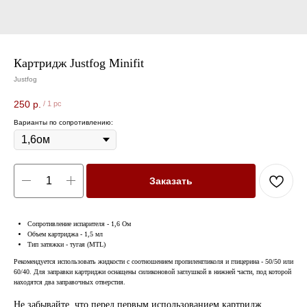
Картридж Justfog Minifit
Justfog
250
р.
/
1 pc
Варианты по сопротивлению:
Заказать
Сопротивление испарителя - 1,6 Ом
Объем картриджа - 1,5 мл
Тип затяжки - тугая (MTL)
Рекомендуется использовать жидкости с соотношением пропиленгликоля и глицерина - 50/50 или
60/40. Для заправки картриджи оснащены силиконовой заглушкой в нижней части, под которой
находятся два заправочных отверстия.
Не забывайте, что перед первым использованием картридж